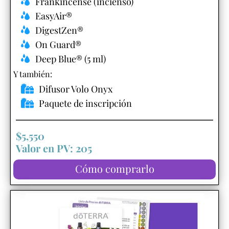
Frankincense (incienso)
EasyAir®
DigestZen®
On Guard®
Deep Blue® (5 ml)
Y también:​
Difusor Volo Onyx
Paquete de inscripción
$5,550
Valor en PV: 205
Cómo comprarlo