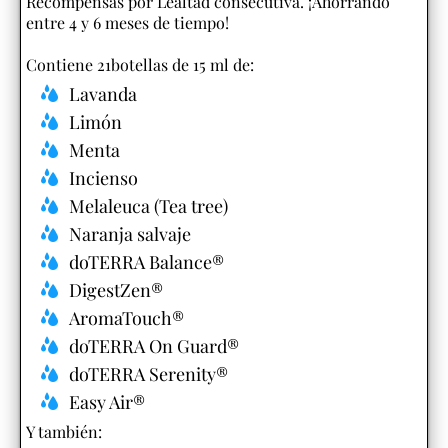
Recompensas por Lealtad consecutiva. ¡Ahorrando
entre 4 y 6 meses de tiempo!
Contiene 21botellas de 15 ml de:
Lavanda
Limón
Menta
Incienso
Melaleuca (Tea tree)
Naranja salvaje
doTERRA Balance®
DigestZen®
AromaTouch®
doTERRA On Guard®
doTERRA Serenity®
Easy Air®
Y también:​