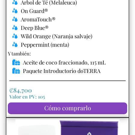
Árbol de Té (Melaleuca)
On Guard®
AromaTouch®
Deep Blue®
Wild Orange (Naranja salvaje)
Peppermint (menta)
Y también:​
Aceite de coco fraccionado, 115 mL
Paquete Introductorio doTERRA
₡
84,700
Valor en PV: 105
Cómo comprarlo