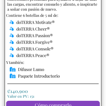
las cargas, encontrar consuelo y aliento, o inspirarte
a soñar con pasión de nuevo.
Contiene 6 botellas de 5 ml de:
doTERRA Motivate®
doTERRA Cheer®
doTERRA Passion®
doTERRA Forgive®
doTERRA Console®
doTERRA Peace®
Y también:​
Difusor Lumo
Paquete Introductorio
₡
140,900
Valor en PV: 151
Cómo comprarlo