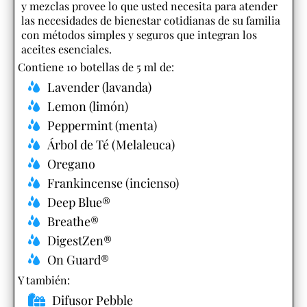
y mezclas provee lo que usted necesita para atender
las necesidades de bienestar cotidianas de su familia
con métodos simples y seguros que integran los
aceites esenciales.
Contiene 10 botellas de 5 ml de:
Lavender (lavanda)
Lemon (limón)
Peppermint (menta)
Árbol de Té (Melaleuca)
Oregano
Frankincense (incienso)
Deep Blue®
Breathe®
DigestZen®
On Guard®
Y también:​
Difusor Pebble