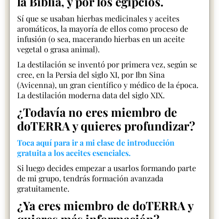
la Biblia, y por los egipcios.
Sí que se usaban hierbas medicinales y aceites
aromáticos, la mayoría de ellos como proceso de
infusión (o sea, macerando hierbas en un aceite
vegetal o grasa animal).
La destilación se inventó por primera vez, según se
cree, en la Persia del siglo XI, por Ibn Sina
(Avicenna), un gran científico y médico de la época.
La destilación moderna data del siglo XIX.
¿Todavía no eres miembro de
doTERRA y quieres profundizar?
Toca aquí para ir a mi clase de introducción
gratuita a los aceites esenciales.
Si luego decides empezar a usarlos formando parte
de mi grupo, tendrás formación avanzada
gratuitamente.
¿Ya eres miembro de doTERRA y
quieres más información?