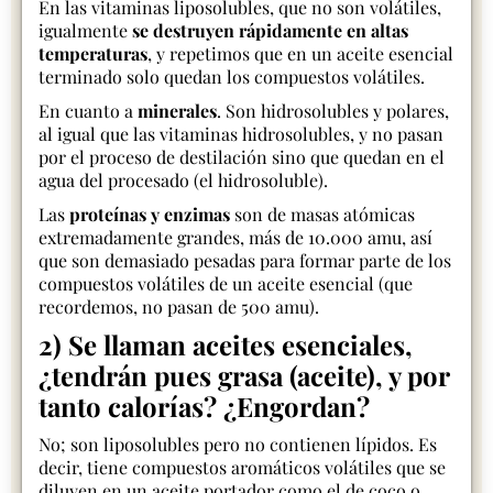
En las vitaminas liposolubles, que no son volátiles,
igualmente
se destruyen rápidamente en altas
temperaturas
, y repetimos que en un aceite esencial
terminado solo quedan los compuestos volátiles.
En cuanto a
minerales
. Son hidrosolubles y polares,
al igual que las vitaminas hidrosolubles, y no pasan
por el proceso de destilación sino que quedan en el
agua del procesado (el hidrosoluble).
Las
proteínas y enzimas
son de masas atómicas
extremadamente grandes, más de 10.000 amu, así
que son demasiado pesadas para formar parte de los
compuestos volátiles de un aceite esencial (que
recordemos, no pasan de 500 amu).
2) Se llaman aceites esenciales,
¿tendrán pues grasa (aceite), y por
tanto calorías? ¿Engordan?
No; son liposolubles pero no contienen lípidos. Es
decir, tiene compuestos aromáticos volátiles que se
diluyen en un aceite portador como el de coco o